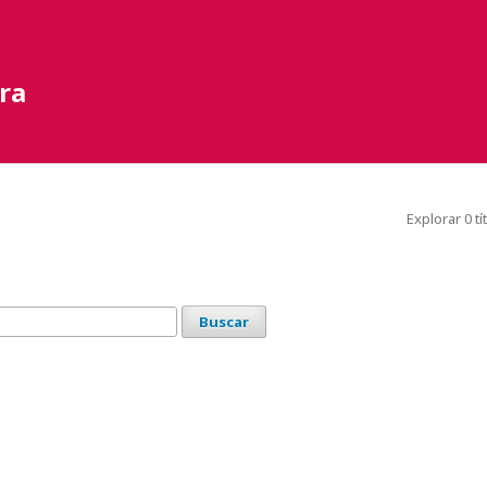
ra
Explorar 0 tí
Buscar